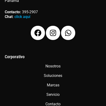
Panamá
Contacto
:
395-2907
Chat
:
click aquí
F
I
W
a
n
h
c
s
a
e
t
t
b
a
s
Corporativo
o
g
a
Nosotros
o
r
p
Soluciones
k
a
p
m
Marcas
Servicio
Contacto