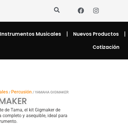
F
I
a
n
c
s
e
t
b
a
Instrumentos Musicales
Nuevos Productos
o
g
o
r
Cotización
k
a
m
ales
Percusión
/
/ YAMAHA GIGMAKER
MAKER
te de Tama, el kit Gigmaker de
 completo y asequible, ideal para
trumento.