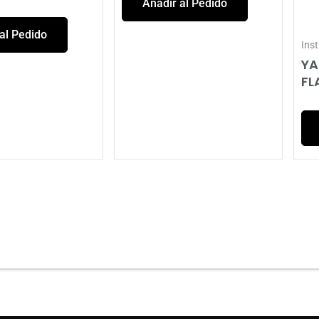
Añadir al Pedido
al Pedido
Ins
YA
FL