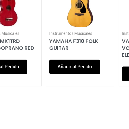
 Musicales
Instrumentos Musicales
Ins
MK1TRD
YAMAHA F310 FOLK
VA
 SOPRANO RED
GUITAR
VC
EL
al Pedido
Añadir al Pedido