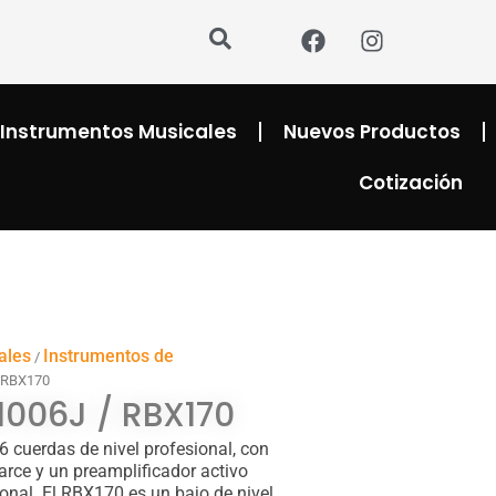
F
I
a
n
c
s
e
t
b
a
Instrumentos Musicales
Nuevos Productos
o
g
o
r
Cotización
k
a
m
ales
Instrumentos de
/
 RBX170
006J / RBX170
 cuerdas de nivel profesional, con
 arce y un preamplificador activo
tonal. El RBX170 es un bajo de nivel