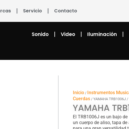
rcas
Servicio
Contacto
Sonido
Video
Iluminación
Inicio
Instrumentos Music
/
Cuerdas
/ YAMAHA TRB1006J /
YAMAHA TRB1
El TRB1006J es un bajo de 6
un cuerpo de aliso, tapa de
para una gran versatilidad 