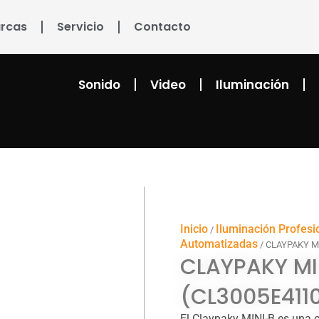
rcas
Servicio
Contacto
Sonido
Video
Iluminación
Inicio
Iluminación Profesi
/
Automatizadas
/ CLAYPAKY M
CLAYPAKY MI
(CL3005E411
El Claypaky MINI-B es una