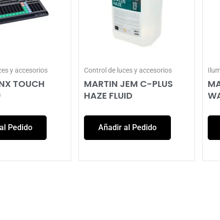
ces y accesorios
Control de luces y accesorios
Ilu
 NX TOUCH
MARTIN JEM C-PLUS
MA
)
HAZE FLUID
WA
al Pedido
Añadir al Pedido