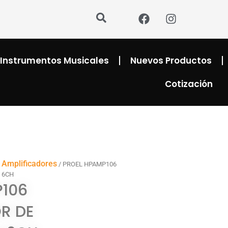
F
I
a
n
c
s
e
t
b
a
Instrumentos Musicales
Nuevos Productos
o
g
o
r
Cotización
k
a
m
Amplificadores
/
/ PROEL HPAMP106
 6CH
P106
R DE