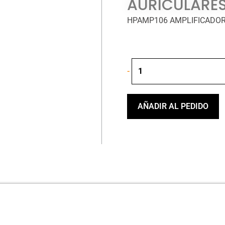
AURICULARE
HPAMP106 AMPLIFICADOR
PROEL
-
HPAMP106
AMPLIFICADOR
DE
AURICULARES
AÑADIR AL PEDIDO
6CH
cantidad