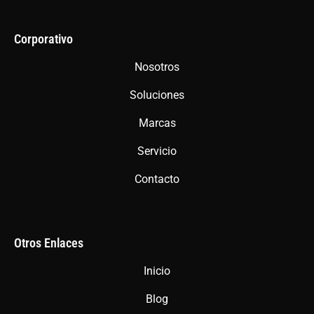
e
t
t
b
a
s
Corporativo
o
g
a
Nosotros
o
r
p
Soluciones
k
a
p
m
Marcas
Servicio
Contacto
Otros Enlaces
Inicio
Blog