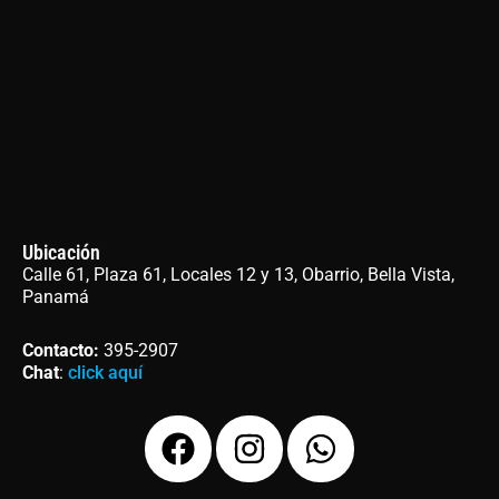
Ubicación
Calle 61, Plaza 61, Locales 12 y 13, Obarrio, Bella Vista,
Panamá
Contacto
:
395-2907
Chat
:
click aquí
F
I
W
a
n
h
c
s
a