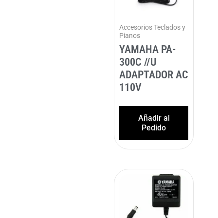
Accesorios Teclados y
Pianos
YAMAHA PA-
300C //U
ADAPTADOR AC
110V
Añadir al
Pedido