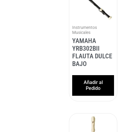
Instrumentos
Musicales
YAMAHA
YRB302BII
FLAUTA DULCE
BAJO
Añadir al
Pedido