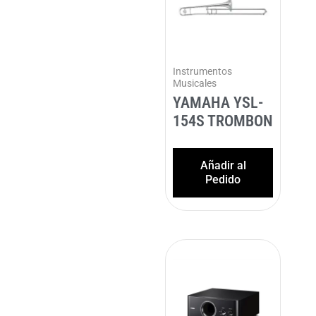
Instrumentos
Musicales
YAMAHA YSL-
154S TROMBON
Añadir al
Pedido