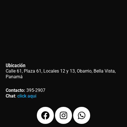
Ubicación
Calle 61, Plaza 61, Locales 12 y 13, Obarrio, Bella Vista,
Panamá
Contacto
:
395-2907
Chat
:
click aquí
F
I
W
a
n
h