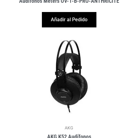
Audífonos Meters OV-1-B-PRO-ANTHRICITE
Añadir al Pedido
AKG
AKG K52 Audífonos