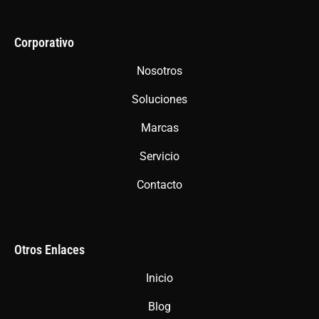
c
s
a
e
t
t
b
a
s
Corporativo
o
g
a
Nosotros
o
r
p
Soluciones
k
a
p
m
Marcas
Servicio
Contacto
Otros Enlaces
Inicio
Blog