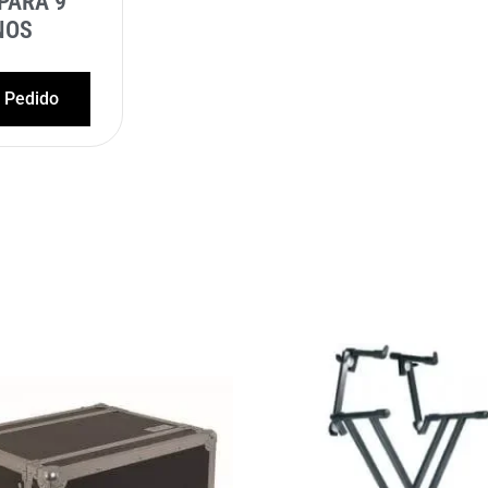
PARA 9
NOS
l Pedido