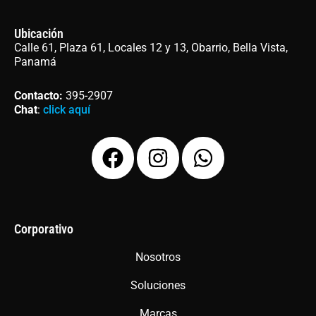
Ubicación
Calle 61, Plaza 61, Locales 12 y 13, Obarrio, Bella Vista,
Panamá
Contacto
:
395-2907
Chat
:
click aquí
F
I
W
a
n
h
c
s
a
e
t
t
b
a
s
Corporativo
o
g
a
Nosotros
o
r
p
Soluciones
k
a
p
m
Marcas