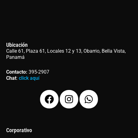
Ubicación
Calle 61, Plaza 61, Locales 12 y 13, Obarrio, Bella Vista,
Panamá
Contacto
:
395-2907
Chat
:
click aquí
F
I
W
a
n
h
c
s
a
e
t
t
b
a
s
Corporativo