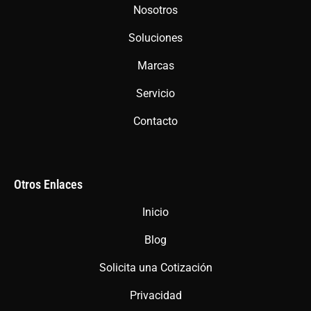
o
g
a
Nosotros
o
r
p
Soluciones
k
a
p
m
Marcas
Servicio
Contacto
Otros Enlaces
Inicio
Blog
Solicita una Cotización
Privacidad