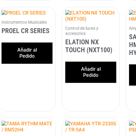
Instrumentos Musicales
Control de luces y
Amp
PROEL CR SERIES
accesorios
S
ELATION NX
H
TOUCH (NXT100)
Añadir al
HY
Pedido
Añadir al
Pedido