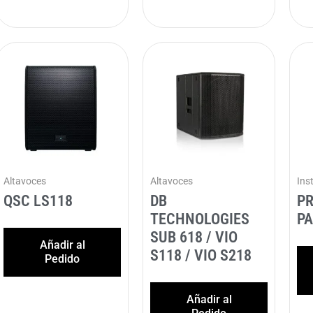
Altavoces
Altavoces
Ins
QSC LS118
DB
PR
TECHNOLOGIES
PA
SUB 618 / VIO
Añadir al
S118 / VIO S218
Pedido
Añadir al