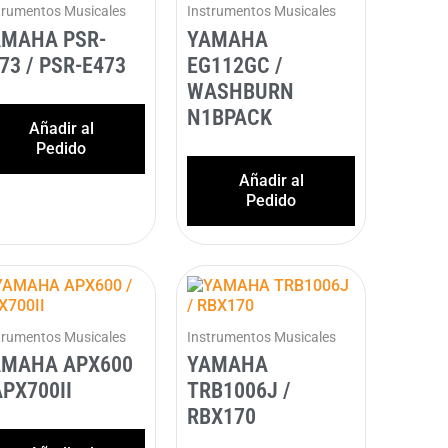
trumentos Musicales
Instrumentos Musicales
AMAHA PSR-
YAMAHA
73 / PSR-E473
EG112GC /
WASHBURN
N1BPACK
Añadir al
Pedido
Añadir al
Pedido
trumentos Musicales
Instrumentos Musicales
AMAHA APX600
YAMAHA
APX700II
TRB1006J /
RBX170