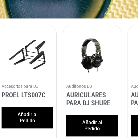
Accesorios para DJ
Audífonos DJ
Aud
PROEL LTS007C
AURICULARES
A
PARA DJ SHURE
P
Añadir al
Pedido
Añadir al
Pedido