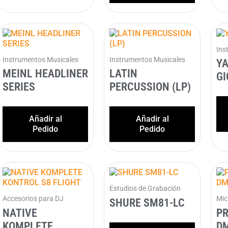
Ins
Instrumentos Musicales
Instrumentos Musicales
Y
MEINL HEADLINER
LATIN
G
SERIES
PERCUSSION (LP)
Añadir al
Añadir al
Pedido
Pedido
Estudios de Grabación
Accesorios para DJ
Mic
SHURE SM81-LC
NATIVE
PR
KOMPLETE
D