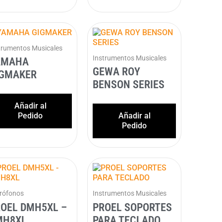
trumentos Musicales
Instrumentos Musicales
AMAHA
GEWA ROY
IGMAKER
BENSON SERIES
Añadir al
Pedido
Añadir al
Pedido
rófonos
Instrumentos Musicales
OEL DMH5XL –
PROEL SOPORTES
MH8XL
PARA TECLADO