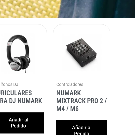
ífonos DJ
Controladores
URICULARES
NUMARK
ARA DJ NUMARK
MIXTRACK PRO 2 /
M4 / M6
Añadir al
Pedido
Añadir al
Pedido