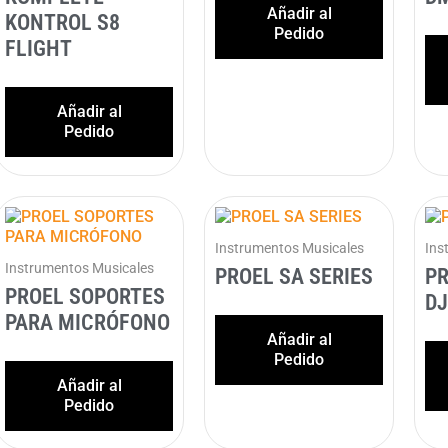
Añadir al
KONTROL S8
Pedido
FLIGHT
Añadir al
Pedido
Instrumentos Musicales
Ins
Instrumentos Musicales
PROEL SA SERIES
P
PROEL SOPORTES
D
PARA MICRÓFONO
Añadir al
Pedido
Añadir al
Pedido