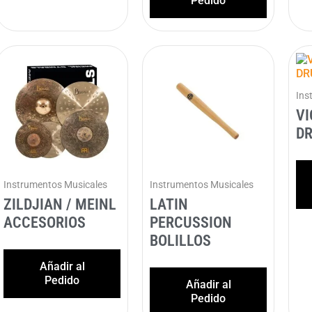
Pedido
Ins
VI
D
Instrumentos Musicales
Instrumentos Musicales
ZILDJIAN / MEINL
LATIN
ACCESORIOS
PERCUSSION
BOLILLOS
Añadir al
Pedido
Añadir al
Pedido