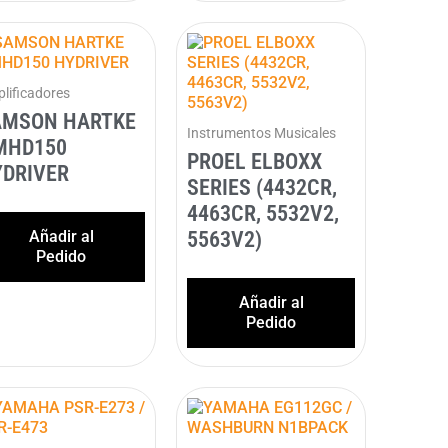
lificadores
AMSON HARTKE
Instrumentos Musicales
MHD150
PROEL ELBOXX
DRIVER
SERIES (4432CR,
4463CR, 5532V2,
Añadir al
5563V2)
Pedido
Añadir al
Pedido