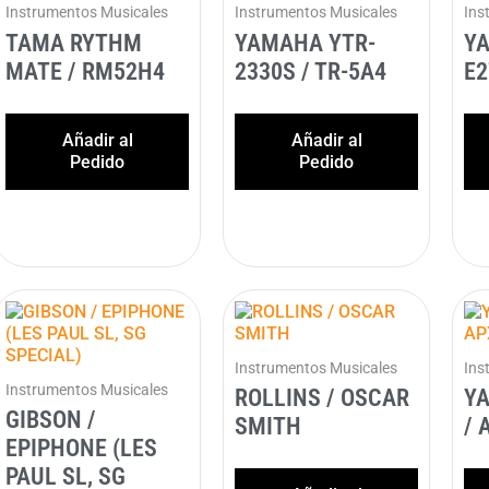
Instrumentos Musicales
Instrumentos Musicales
Ins
TAMA RYTHM
YAMAHA YTR-
Y
MATE / RM52H4
2330S / TR-5A4
E2
Añadir al
Añadir al
Pedido
Pedido
Instrumentos Musicales
Ins
Instrumentos Musicales
ROLLINS / OSCAR
Y
GIBSON /
SMITH
/ 
EPIPHONE (LES
PAUL SL, SG